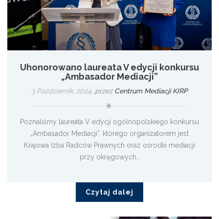
Uhonorowano laureata V edycji konkursu
„Ambasador Mediacji”
3 Październik, 2024
,
przez
Centrum Mediacji KIRP
Poznaliśmy laureata V edycji ogólnopolskiego konkursu
„Ambasador Mediacji”, którego organizatorem jest
Krajowa Izba Radców Prawnych oraz ośrodki mediacji
przy okręgowych…
Czytaj dalej